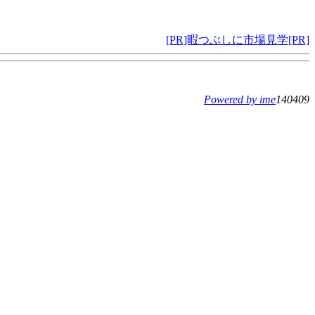
[PR]暇つぶしに市場見学[PR]
Powered by ime
140409