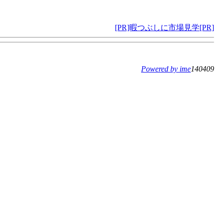
[PR]暇つぶしに市場見学[PR]
Powered by ime
140409