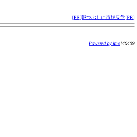
[PR]暇つぶしに市場見学[PR]
Powered by ime
140409