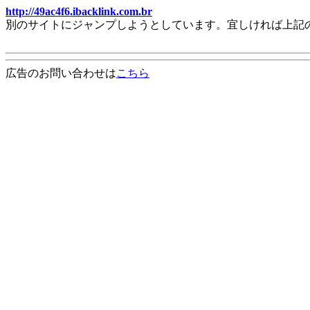
http://49ac4f6.ibacklink.com.br
別のサイトにジャンプしようとしています。宜しければ上記
広告のお問い合わせは
こちら