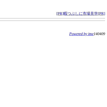
[PR]暇つぶしに市場見学[PR]
Powered by ime
140409