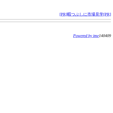
[PR]暇つぶしに市場見学[PR]
Powered by ime
140409