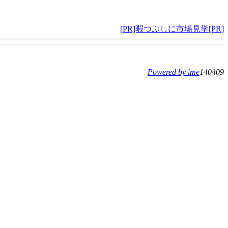
[PR]暇つぶしに市場見学[PR]
Powered by ime
140409