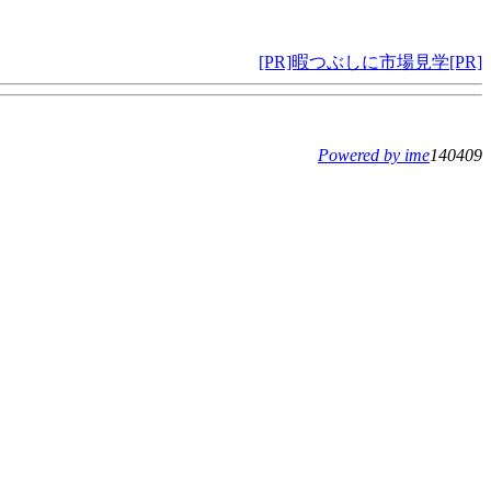
[PR]暇つぶしに市場見学[PR]
Powered by ime
140409