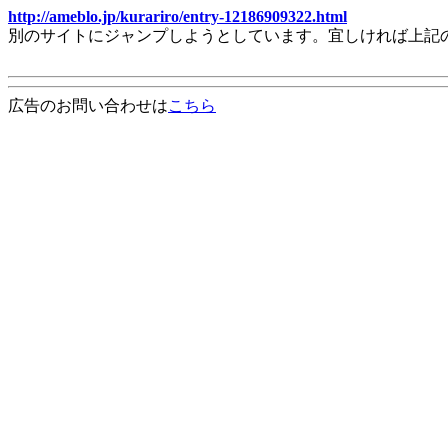
http://ameblo.jp/kurariro/entry-12186909322.html
別のサイトにジャンプしようとしています。宜しければ上記
広告のお問い合わせは
こちら