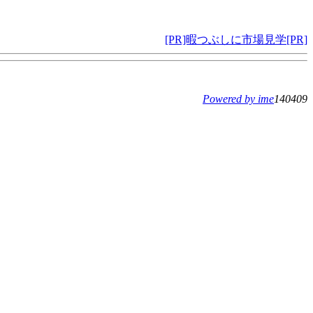
[PR]暇つぶしに市場見学[PR]
Powered by ime
140409