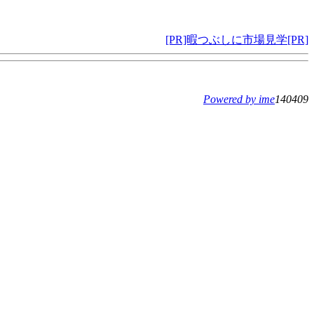
[PR]暇つぶしに市場見学[PR]
Powered by ime
140409