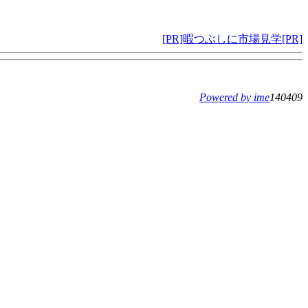
[PR]暇つぶしに市場見学[PR]
Powered by ime
140409