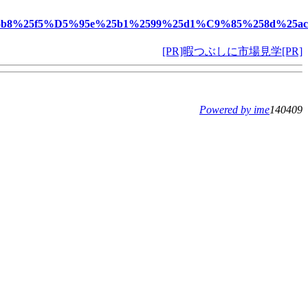
%25b8%25f5%D5%95e%25b1%2599%25d1%C9%85%258d%25a
[PR]暇つぶしに市場見学[PR]
Powered by ime
140409