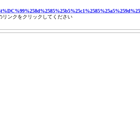
25b5t%DC%99%258d%2585%25b5%25c1%2585%25a5%259d
のリンクをクリックしてください