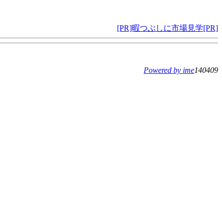
[PR]暇つぶしに市場見学[PR]
Powered by ime
140409