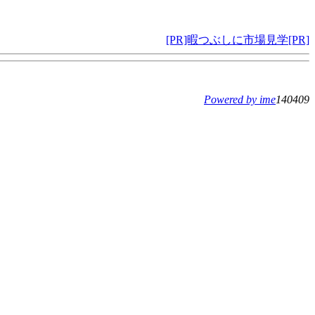
[PR]暇つぶしに市場見学[PR]
Powered by ime
140409