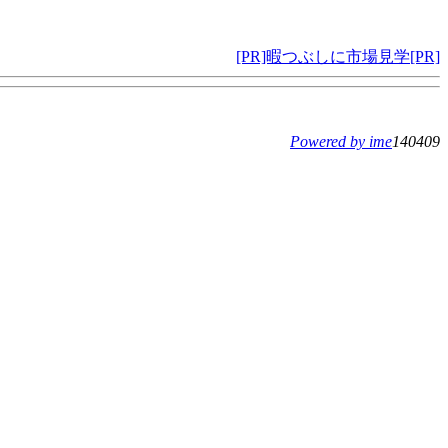
[PR]暇つぶしに市場見学[PR]
Powered by ime
140409