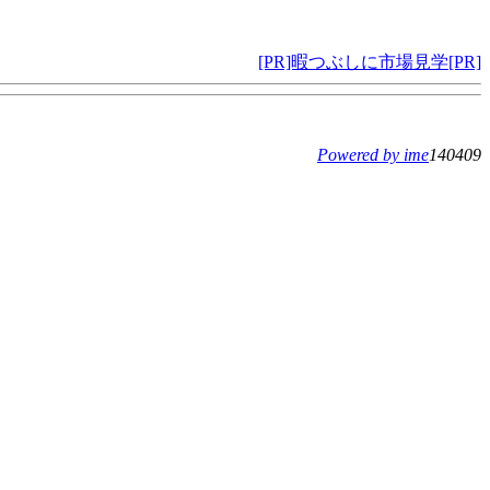
[PR]暇つぶしに市場見学[PR]
Powered by ime
140409