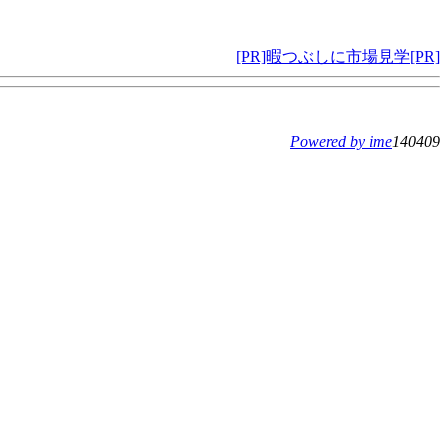
[PR]暇つぶしに市場見学[PR]
Powered by ime
140409