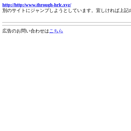
http://http:/www.through-hrlc.xyz/
別のサイトにジャンプしようとしています。宜しければ上記
広告のお問い合わせは
こちら