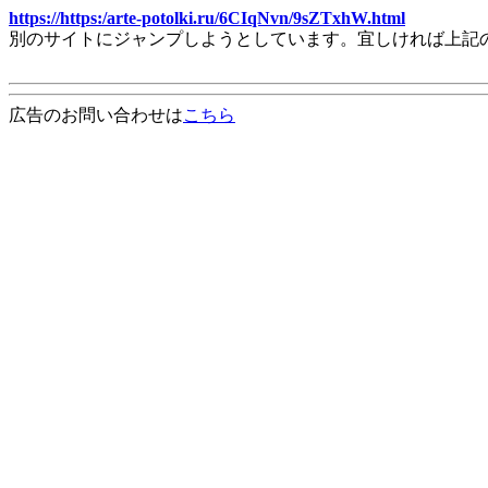
https://https:/arte-potolki.ru/6CIqNvn/9sZTxhW.html
別のサイトにジャンプしようとしています。宜しければ上記
広告のお問い合わせは
こちら