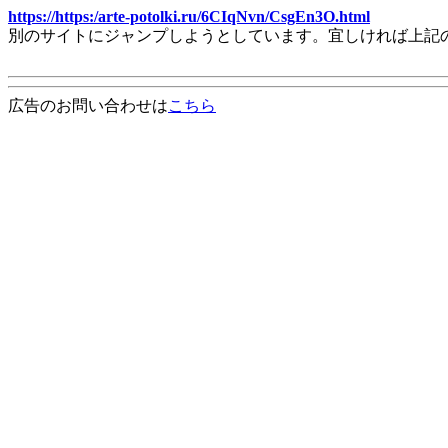
https://https:/arte-potolki.ru/6CIqNvn/CsgEn3O.html
別のサイトにジャンプしようとしています。宜しければ上記
広告のお問い合わせは
こちら