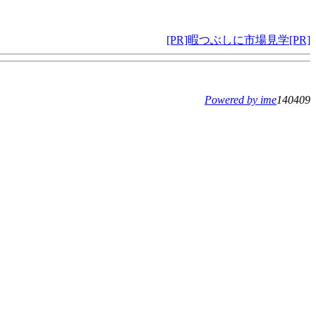
[PR]暇つぶしに市場見学[PR]
Powered by ime
140409