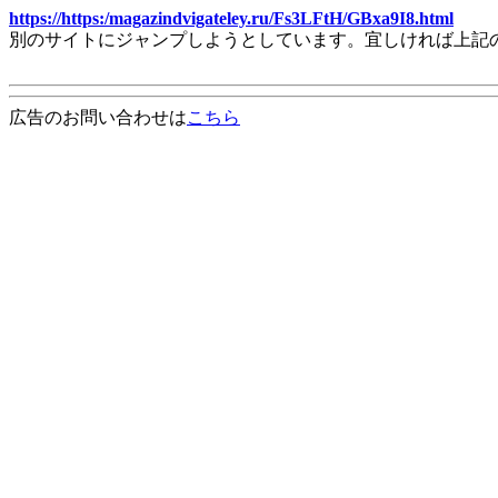
https://https:/magazindvigateley.ru/Fs3LFtH/GBxa9I8.html
別のサイトにジャンプしようとしています。宜しければ上記
広告のお問い合わせは
こちら