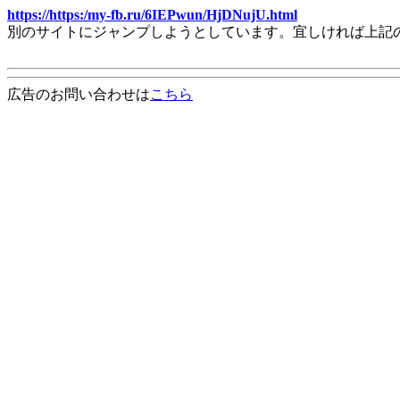
https://https:/my-fb.ru/6IEPwun/HjDNujU.html
別のサイトにジャンプしようとしています。宜しければ上記
広告のお問い合わせは
こちら