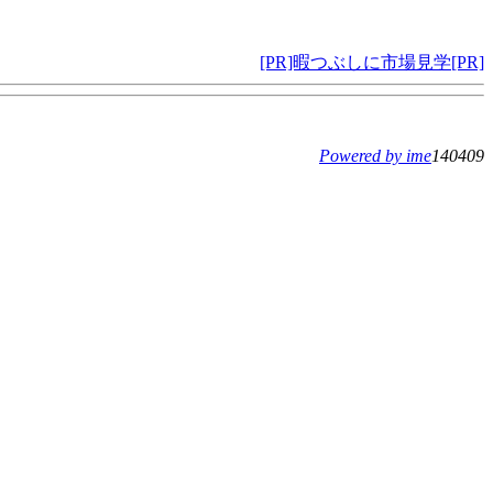
[PR]暇つぶしに市場見学[PR]
Powered by ime
140409