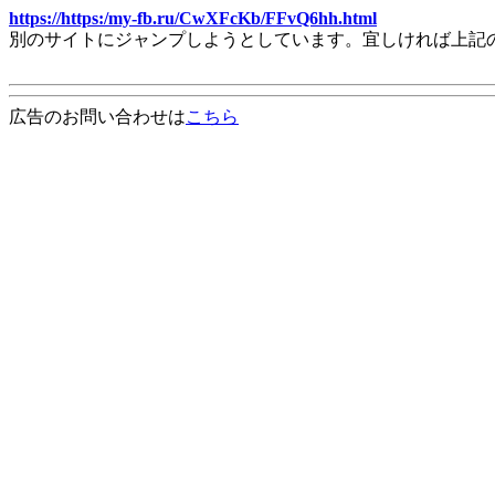
https://https:/my-fb.ru/CwXFcKb/FFvQ6hh.html
別のサイトにジャンプしようとしています。宜しければ上記
広告のお問い合わせは
こちら