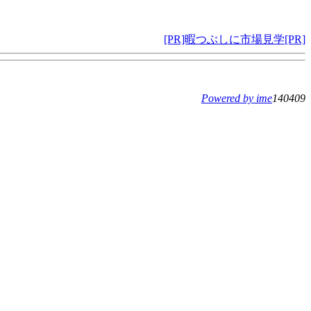
[PR]暇つぶしに市場見学[PR]
Powered by ime
140409