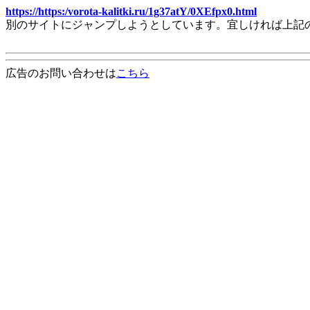
https://https:/vorota-kalitki.ru/1g37atY/0XEfpx0.html
別のサイトにジャンプしようとしています。宜しければ上記
広告のお問い合わせは
こちら