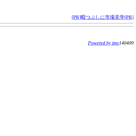
[PR]暇つぶしに市場見学[PR]
Powered by ime
140409