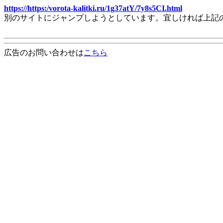
https://https:/vorota-kalitki.ru/1g37atY/7y8s5CI.html
別のサイトにジャンプしようとしています。宜しければ上記
広告のお問い合わせは
こちら