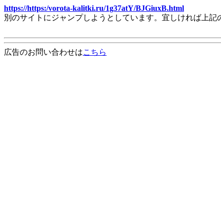
https://https:/vorota-kalitki.ru/1g37atY/BJGiuxB.html
別のサイトにジャンプしようとしています。宜しければ上記
広告のお問い合わせは
こちら