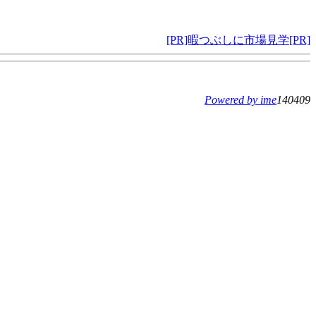
[PR]暇つぶしに市場見学[PR]
Powered by ime
140409