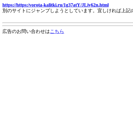
https://https:/vorota-kalitki.ru/1g37atY/JLiy62n.html
別のサイトにジャンプしようとしています。宜しければ上記
広告のお問い合わせは
こちら