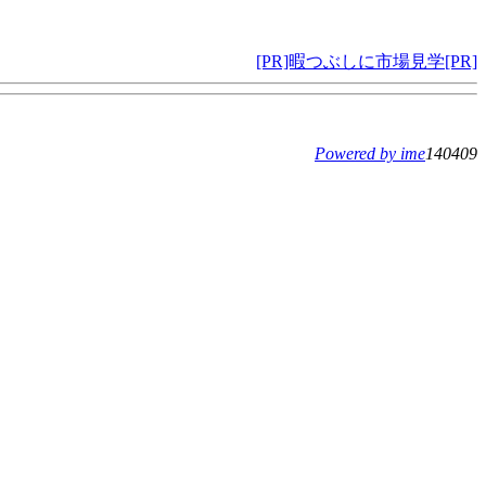
[PR]暇つぶしに市場見学[PR]
Powered by ime
140409