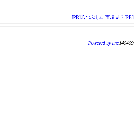
[PR]暇つぶしに市場見学[PR]
Powered by ime
140409