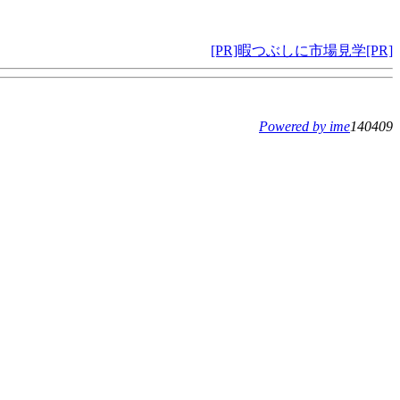
[PR]暇つぶしに市場見学[PR]
Powered by ime
140409