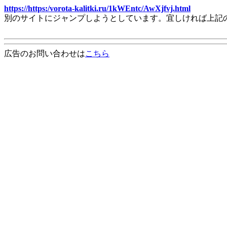
https://https:/vorota-kalitki.ru/1kWEntc/AwXjfvj.html
別のサイトにジャンプしようとしています。宜しければ上記
広告のお問い合わせは
こちら