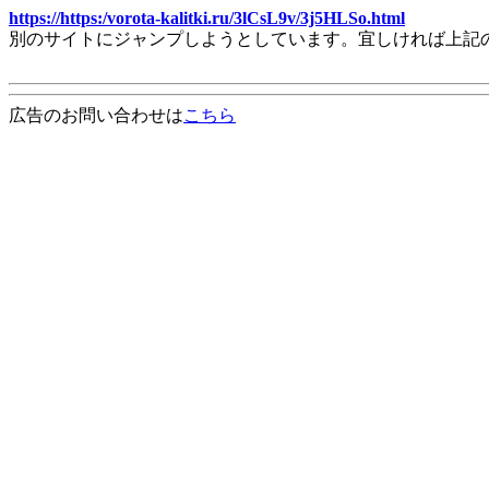
https://https:/vorota-kalitki.ru/3lCsL9v/3j5HLSo.html
別のサイトにジャンプしようとしています。宜しければ上記
広告のお問い合わせは
こちら