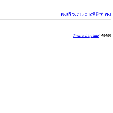
[PR]暇つぶしに市場見学[PR]
Powered by ime
140409