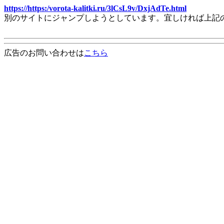
https://https:/vorota-kalitki.ru/3lCsL9v/DxjAdTe.html
別のサイトにジャンプしようとしています。宜しければ上記
広告のお問い合わせは
こちら