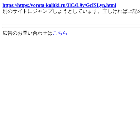
https://https:/vorota-kalitki.ru/3lCsL9v/GcISLyn.html
別のサイトにジャンプしようとしています。宜しければ上記
広告のお問い合わせは
こちら