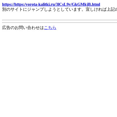
https://https:/vorota-kalitki.ru/3lCsL9v/GkGMkjB.html
別のサイトにジャンプしようとしています。宜しければ上記
広告のお問い合わせは
こちら