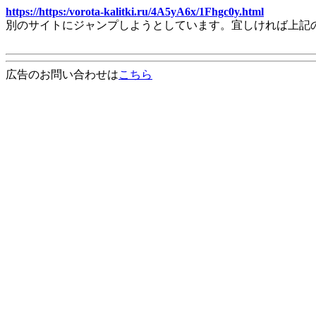
https://https:/vorota-kalitki.ru/4A5yA6x/1Fhgc0y.html
別のサイトにジャンプしようとしています。宜しければ上記
広告のお問い合わせは
こちら