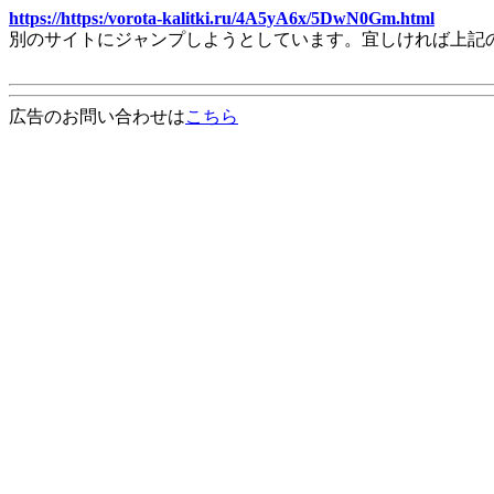
https://https:/vorota-kalitki.ru/4A5yA6x/5DwN0Gm.html
別のサイトにジャンプしようとしています。宜しければ上記
広告のお問い合わせは
こちら