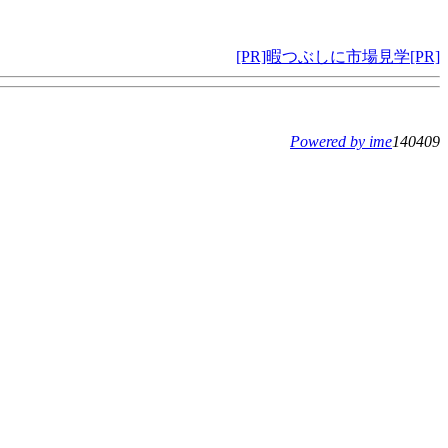
[PR]暇つぶしに市場見学[PR]
Powered by ime
140409