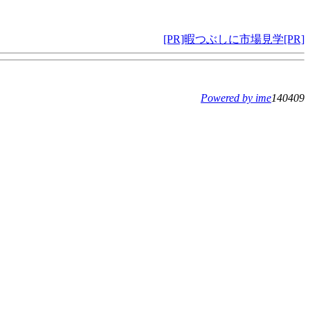
[PR]暇つぶしに市場見学[PR]
Powered by ime
140409