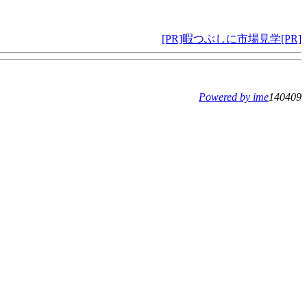
[PR]暇つぶしに市場見学[PR]
Powered by ime
140409