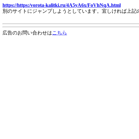
https://https:/vorota-kalitki.ru/4A5yA6x/FoVhNqA.html
別のサイトにジャンプしようとしています。宜しければ上記
広告のお問い合わせは
こちら