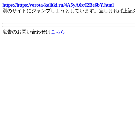
https://https:/vorota-kalitki.ru/4A5yA6x/I2Be6bY.html
別のサイトにジャンプしようとしています。宜しければ上記
広告のお問い合わせは
こちら