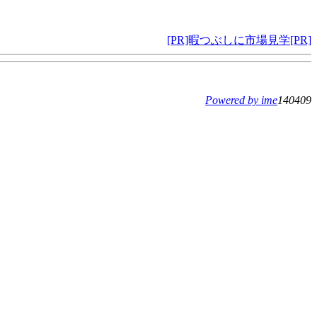
[PR]暇つぶしに市場見学[PR]
Powered by ime
140409