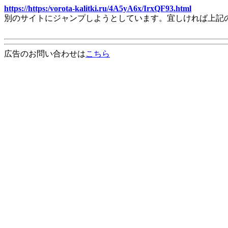
https://https:/vorota-kalitki.ru/4A5yA6x/IrxQF93.html
別のサイトにジャンプしようとしています。宜しければ上記
広告のお問い合わせは
こちら