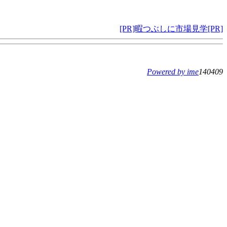
[PR]暇つぶしに市場見学[PR]
Powered by ime
140409