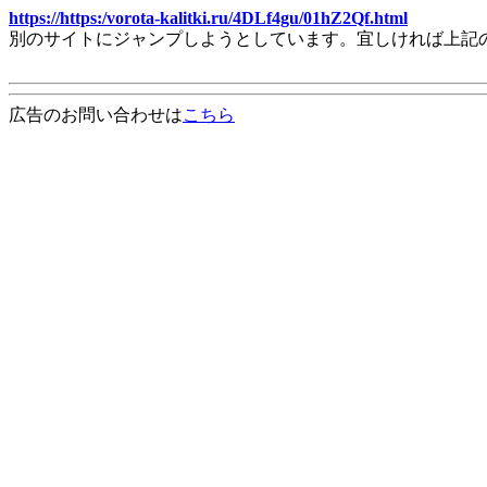
https://https:/vorota-kalitki.ru/4DLf4gu/01hZ2Qf.html
別のサイトにジャンプしようとしています。宜しければ上記
広告のお問い合わせは
こちら