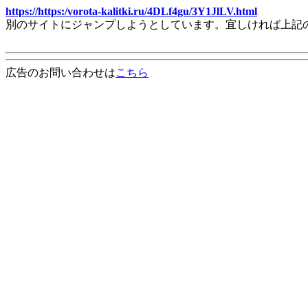
https://https:/vorota-kalitki.ru/4DLf4gu/3Y1JlLV.html
別のサイトにジャンプしようとしています。宜しければ上記
広告のお問い合わせは
こちら