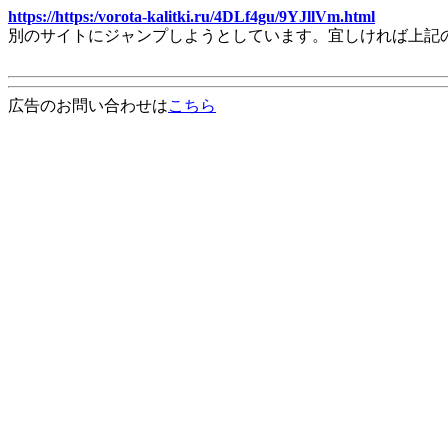
https://https:/vorota-kalitki.ru/4DLf4gu/9YJllVm.html
別のサイトにジャンプしようとしています。宜しければ上記
広告のお問い合わせは
こちら