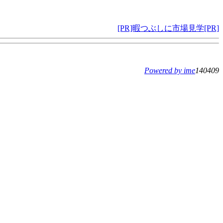
[PR]暇つぶしに市場見学[PR]
Powered by ime
140409