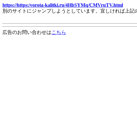
https://https:/vorota-kalitki.ru/4HbSYMq/CMVruTV.html
別のサイトにジャンプしようとしています。宜しければ上記
広告のお問い合わせは
こちら