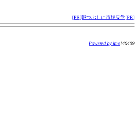
[PR]暇つぶしに市場見学[PR]
Powered by ime
140409