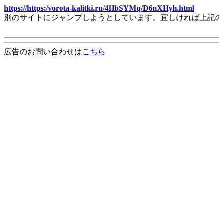
https://https:/vorota-kalitki.ru/4HbSYMq/D6nXHyh.html
別のサイトにジャンプしようとしています。宜しければ上記
広告のお問い合わせは
こちら