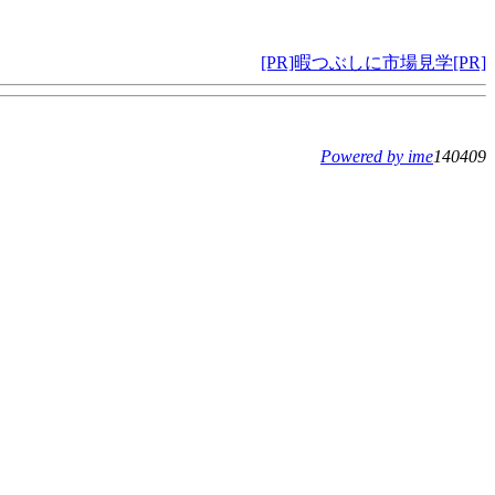
[PR]暇つぶしに市場見学[PR]
Powered by ime
140409