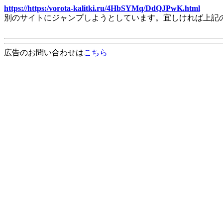
https://https:/vorota-kalitki.ru/4HbSYMq/DdQJPwK.html
別のサイトにジャンプしようとしています。宜しければ上記
広告のお問い合わせは
こちら