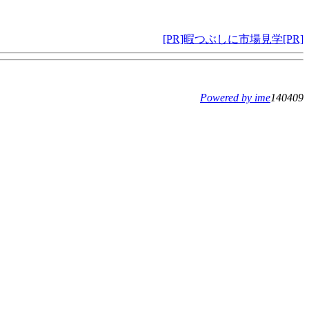
[PR]暇つぶしに市場見学[PR]
Powered by ime
140409