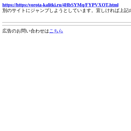
https://https:/vorota-kalitki.ru/4HbSYMq/FYPVXOT.html
別のサイトにジャンプしようとしています。宜しければ上記
広告のお問い合わせは
こちら