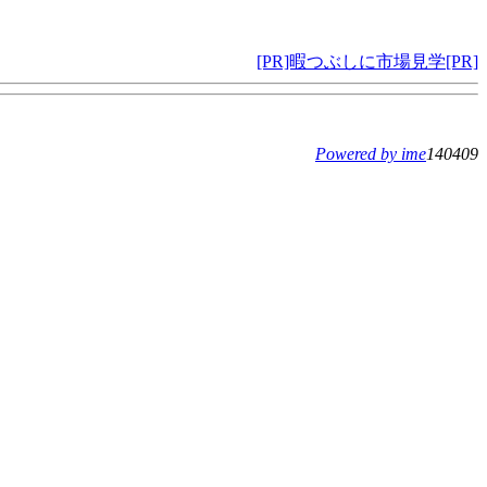
[PR]暇つぶしに市場見学[PR]
Powered by ime
140409