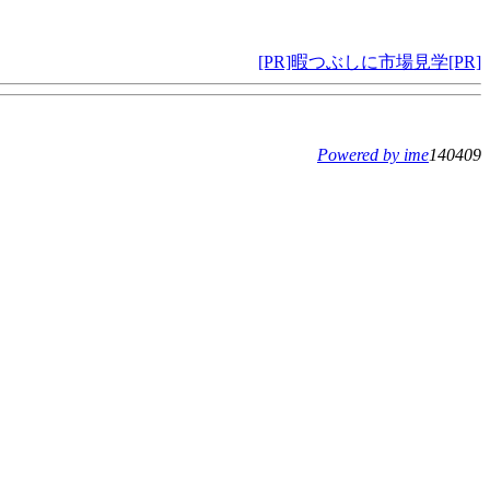
[PR]暇つぶしに市場見学[PR]
Powered by ime
140409